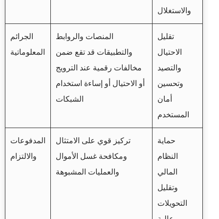
والاستغلال
تقليل
المنصات والروابط
الجرائم
الاحتيال
والتطبيقات قد تقع ضمن
المعلوماتية
والتصيد
مخالفات رقمية عند الترويج
وتحسين
أو الاحتيال أو إساءة استخدام
أمان
الشبكات
المستخدم
حماية
تركيز قوي على الامتثال
المدفوعات
النظام
ومكافحة غسل الأموال
والالتزام
المالي
والعمليات المشبوهة
وتقليل
التحويلات
عالية