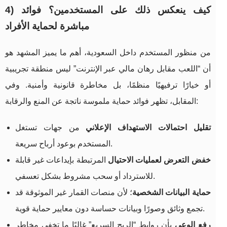
4) كيف ينعكس ذلك على المستخدمين؟ فوائد
مباشرة لحماية الأفراد
من منظور المستخدم داخل السعودية، أهم ما يميز المشهد هو
أن “اللعب مقابل رهان مالي عبر الإنترنت” ليس منطقة تجريبية
أو خيارًا ترفيهيًا منظمًا، بل مخاطرة قانونية وأمنية. وفي
المقابل، تظهر فوائد حماية ملموسة ناتجة عن المنع والرقابة:
تقليل احتمالات الاستهداف الإعلاني
من جهات تستغل
المستخدم بوعود أرباح سريعة.
خفض التعرض لعمليات الاحتيال
المرتبطة بإيداعات غير قابلة
للاسترداد أو سحب مشروط بشكل تعسفي.
حماية البيانات الشخصية
؛ لأن منصات القمار غير الموثوقة قد
تجمع وثائق وصورًا وبيانات حساسة دون معايير حماية قوية.
رفع الوعي
بأن روابط “الربح السريع” غالبًا ما تخفي مخاطر