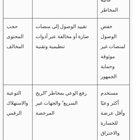
المخاطر
خفض
تقييد الوصول إلى منصات
حجب
الوصول
ضارة أو مخالفة عبر أدوات
المحتوى
لمنصات غير
تنظيمية وتقنية
المخالف
موثوقة
وحماية
الجمهور
مستخدم
رفع الوعي بمخاطر “الربح
التوعية
أكثر وعيًا
السريع” والجهات غير
والاستهلاك
وأقل عرضة
المرخصة
الرقمي
للخسارة
والاختراق